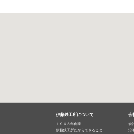
伊藤鉄工所について
会
１９６８年創業
会
伊藤鉄工所だからできること
沿