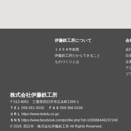
伊藤鉄工所について
会
１９６８年創業
会
伊藤鉄工所だからできること
沿
ものづくりとは
企
ア
プ
株式会社伊藤鉄工所
〒512-8061 三重県四日市市広永町1356-1
ＴＥＬ
059-361-5030
ＦＡＸ
059-366-0108
ＵＲＬ
https://www.itotetu.co.jp/
ＳＮＳ
https://www.facebook.com/profile.php?id=100088446237240
© 2026. 四日市・株式会社伊藤鉄工所 All Rights Reserved.