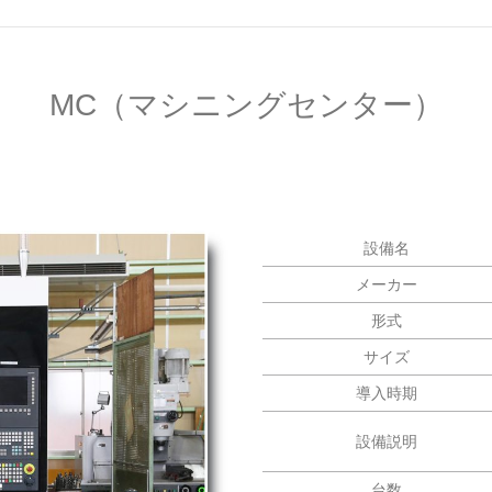
MC（マシニングセンター）
設備名
メーカー
形式
サイズ
導入時期
設備説明
台数