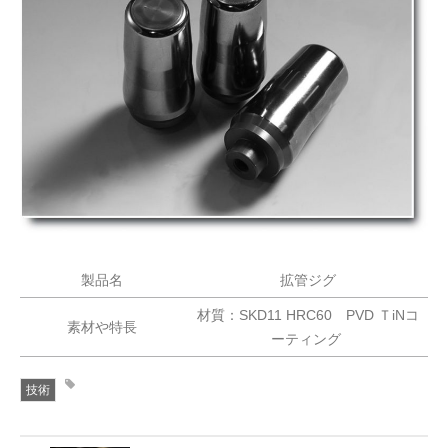
製品名
拡管ジグ
材質：SKD11 HRC60 PVD ＴiNコ
素材や特長
ーティング
技術